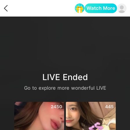
Watch More
Opens in a new tab
LIVE Ended
Go to explore more wonderful LIVE
2450
445