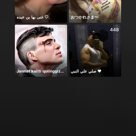
غنى بها بن عبده 🤍.
おつかれさま〜
Honor
481
448
Jannat kaliti qolinggizda🤲
صلي علي النبي ♥️