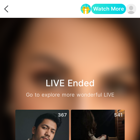
Watch More
Opens in a new tab
LIVE Ended
Go to explore more wonderful LIVE
367
541