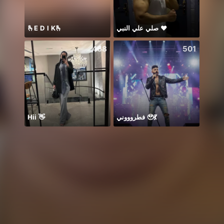
🫰E D I K🫰
صلي علي النبي ♥️
イベラス
468
501
Hii 👋
فطروووني 🥹💃
Ước B