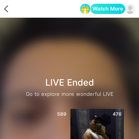
Watch More
Opens in a new tab
LIVE Ended
Go to explore more wonderful LIVE
589
476