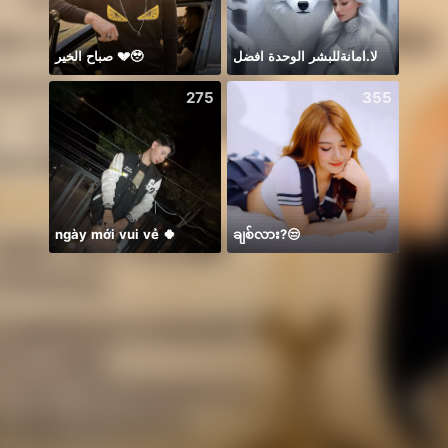
لا.امانةللبشر الوحدة افضل
صباح الخير 💔🥹
275
355
ngày mới vui vẻ 🍀
ချစ်လား?😒
Thán