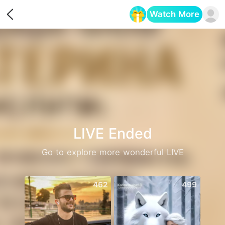
Watch More
Opens in a new tab
LIVE Ended
Go to explore more wonderful LIVE
462
499