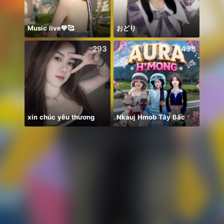
Music live💙🥰
おどり
Joy i
293
438
xin chúc yêu thương
Nkauj Hmob Tây Bắc