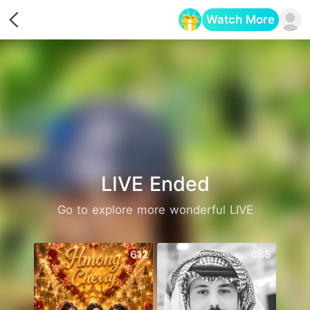
Watch More
Opens in a new tab
LIVE Ended
Go to explore more wonderful LIVE
612
685