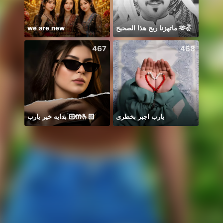
we are new
ماتهزنا ريح هذا الصحيح 🫶✌️
*
467
468
يارب اجبر بخطرى
بدايه خير يارب 🤲🏻🫰🏻