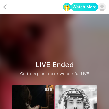
Watch More
Opens in a new tab
LIVE Ended
Go to explore more wonderful LIVE
539
732