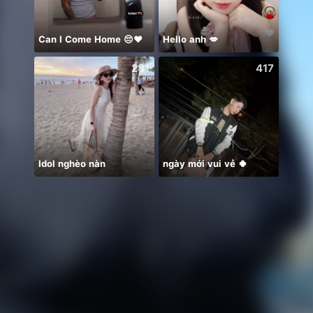
Can I Come Home 😔❤️
Hello anh 💋
281
417
Idol nghèo nàn
ngày mới vui vẻ 🍀
クー