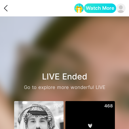
Watch More
Opens in a new tab
LIVE Ended
Go to explore more wonderful LIVE
700
468