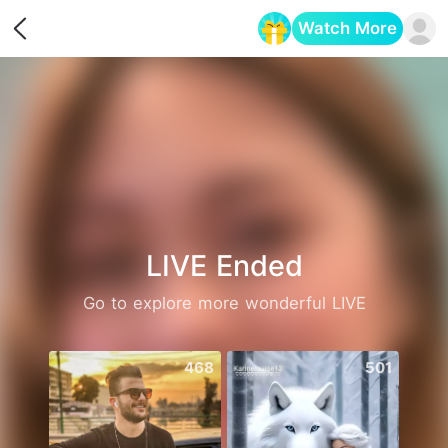
Watch More
Opens in a new tab
LIVE Ended
Go to explore more wonderful LIVE
468
501