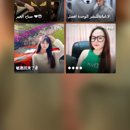
صباح الخير 💔🥹
لا.امانةللبشر الوحدة افضل
Để ý 
476
474
敏惠回来了✌️
🍀🍀🍀🍀