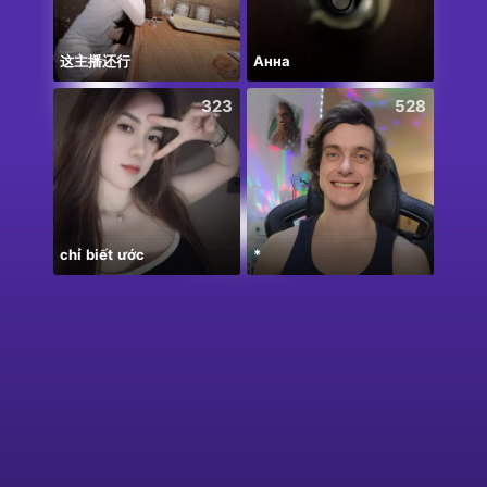
这主播还行
Анна
👀
323
528
chỉ biết ước
*
꧁꒒ꂑễ