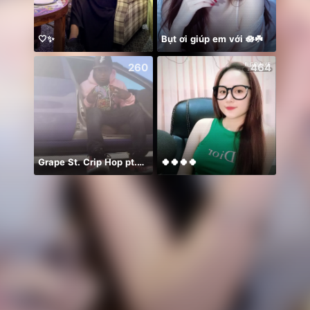
🤍✨
Bụt ơi giúp em với 🪷☘️
هايو
260
464
Grape St. Crip Hop pt.3 🍇
🍀🍀🍀🍀
お疲れ