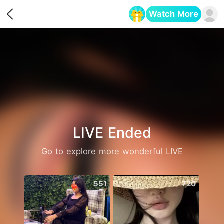
Watch More
Opens in a new tab
LIVE Ended
Go to explore more wonderful LIVE
551
720