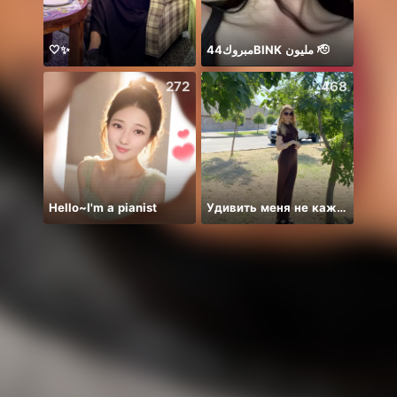
🤍✨
مبروك44BlNK مليون 🫡
Alhum
272
468
Hello~I'm a pianist
Удивить меня не каждый сможет🎁
デイリ