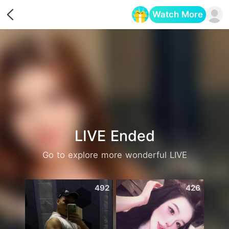
Watch More
Opens in a new tab
LIVE Ended
Go to explore more wonderful LIVE
492
426