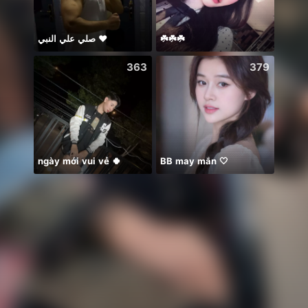
صلي علي النبي ♥️
☘️☘️☘️
🥹💔
363
379
ngày mới vui vẻ 🍀
BB may mắn 🤍
おはよ