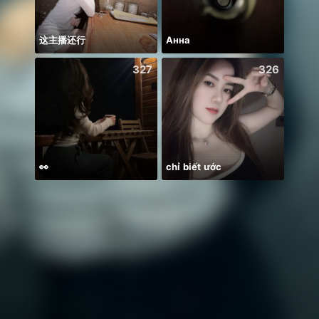
这主播还行
Анна
327
326
👀
chỉ biết ước
꧁꒒ꂑễ