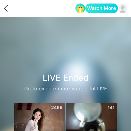
Watch More
Opens in a new tab
LIVE Ended
Go to explore more wonderful LIVE
2469
141