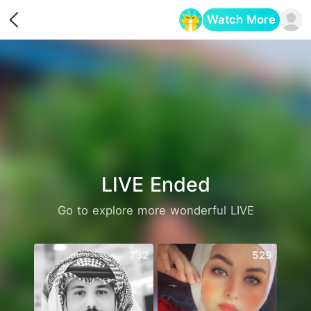
Watch More
Opens in a new tab
LIVE Ended
Go to explore more wonderful LIVE
732
529