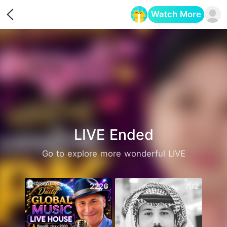
Watch More
Opens in a new tab
LIVE Ended
Go to explore more wonderful LIVE
2226
702