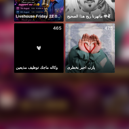
Livehouse Friday 22.00 UK 🇬🇧
ماتهزنا ريح هذا الصحيح 🫶✌️
Дом 
465
475
وكاله ماجك توظيف مذيعين
يارب اجبر بخطرى
🎶🎶