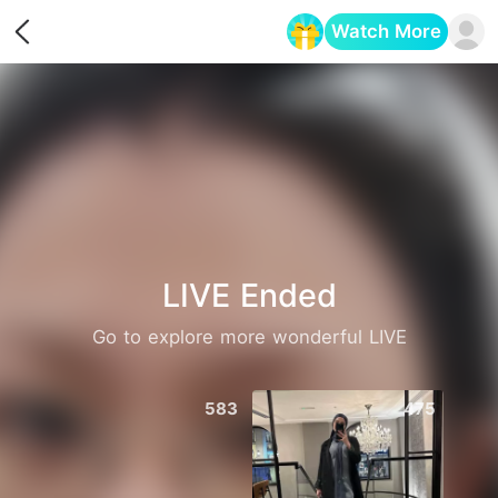
Watch More
Opens in a new tab
LIVE Ended
Go to explore more wonderful LIVE
583
475