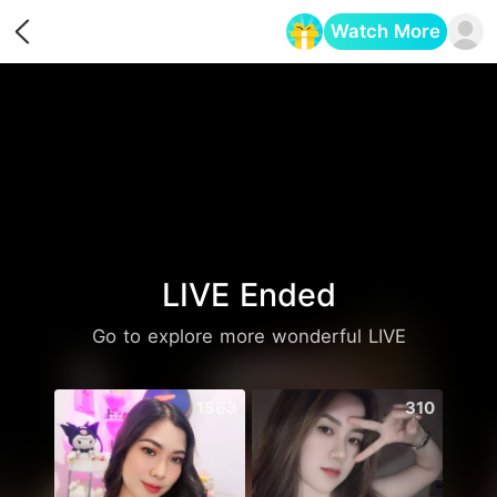
Watch More
Opens in a new tab
LIVE Ended
Go to explore more wonderful LIVE
1563
310