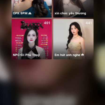
OPK 9PM 🙏
xin chúc yêu thương
本日
491
441
NPC•Di Phù Thuỷ
Em hát anh nghe ☘️
Catch