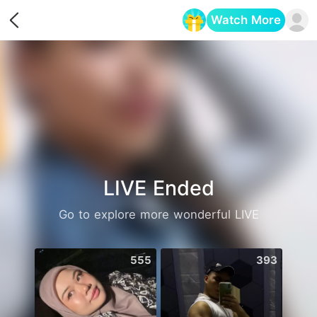
Watch More
Opens in a new tab
LIVE Ended
Go to explore more wonderful LIVE
555
393