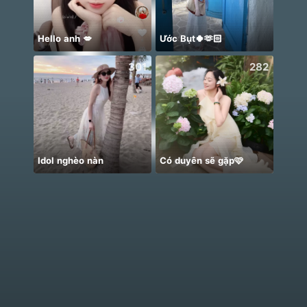
Hello anh 💋
Ước Bụt🍀🫶🏻
🌸🤲
301
282
Idol nghèo nàn
Có duyên sẽ gặp🩷
☺️