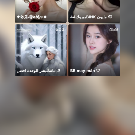
⚜️🎤乐福💫铭✨🍀
مبروك44BlNK مليون 🫡
Em há
503
459
لا.امانةللبشر الوحدة افضل
BB may mắn 🤍