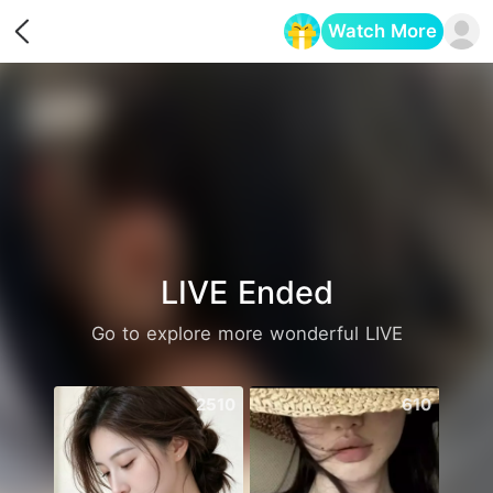
Watch More
Opens in a new tab
LIVE Ended
Go to explore more wonderful LIVE
2510
610