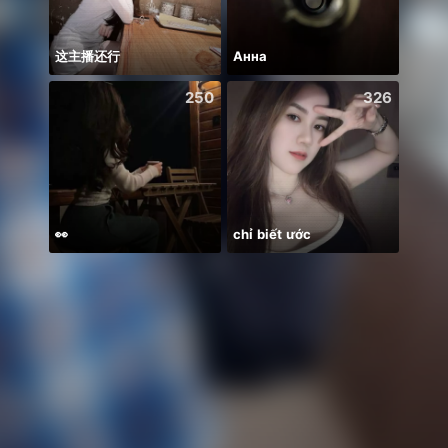
这主播还行
Анна
ᴾ🦁G
250
326
👀
chỉ biết ước
Có du