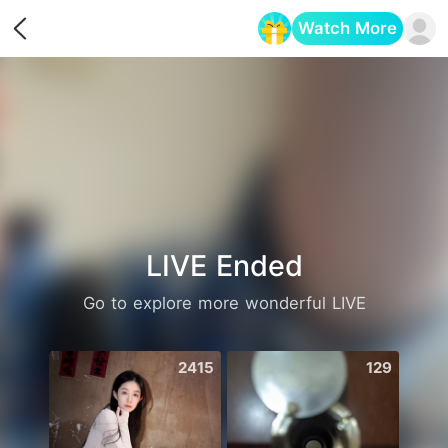
Watch More
Opens in a new tab
LIVE Ended
Go to explore more wonderful LIVE
2415
129