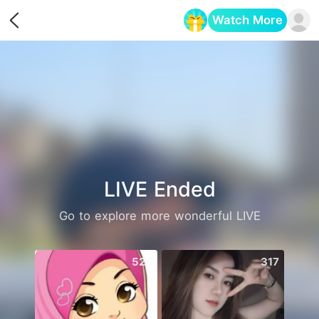
Watch More
Opens in a new tab
LIVE Ended
Go to explore more wonderful LIVE
529
317