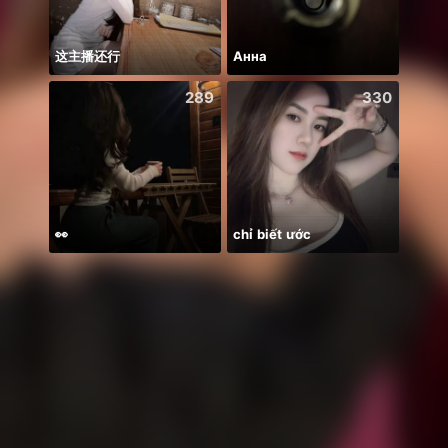
这主播还行
Анна
289
330
👀
chỉ biết ước
Có du