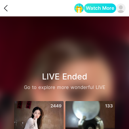
Watch More
Opens in a new tab
LIVE Ended
Go to explore more wonderful LIVE
2449
133