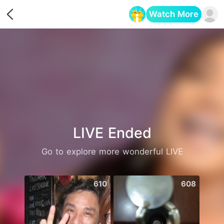
Watch More
Opens in a new tab
LIVE Ended
Go to explore more wonderful LIVE
610
608