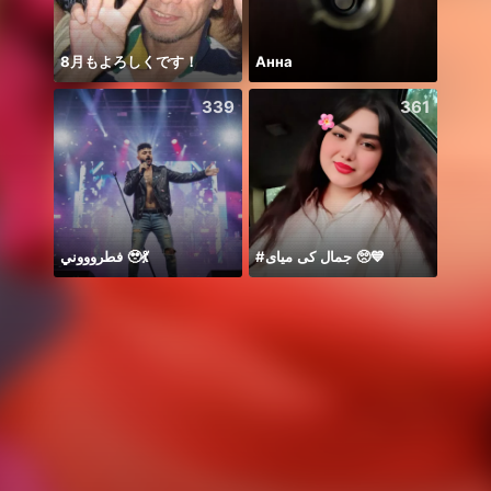
8月もよろしくです！
Анна
Hala
339
361
#جمال کی میای 🥺💙
فطروووني 🥹💃