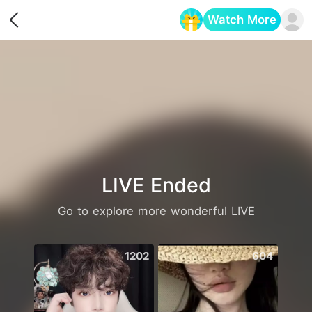
Watch More
Opens in a new tab
LIVE Ended
Go to explore more wonderful LIVE
1202
604