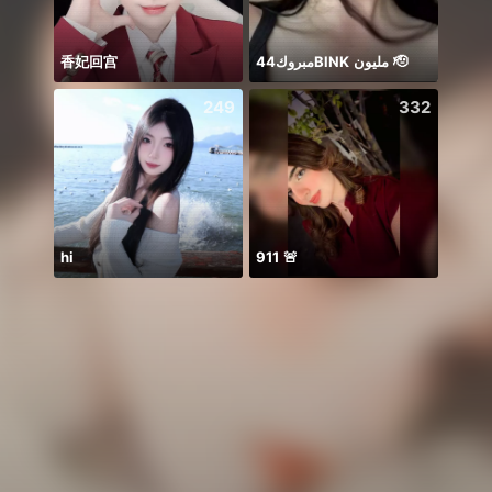
香妃回宫
مبروك44BlNK مليون 🫡
249
332
hi
911 🚨
Idol 