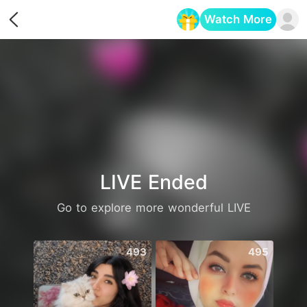
Watch More
Opens in a new tab
LIVE Ended
Go to explore more wonderful LIVE
493
495