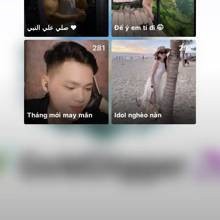
صلي علي النبي ♥️
Để ý em tí đi 🤭
🥹💔
281
292
Tháng mới may mắn
Idol nghèo nàn
BB m