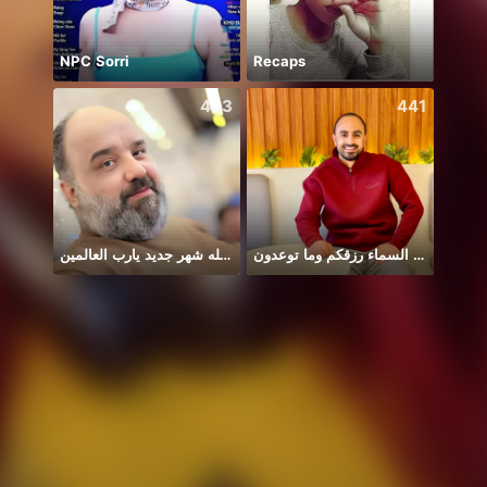
NPC Sorri
Recaps
Hii 👋
433
441
وفى السماء رزقكم وما توعدون
يا الله شهر جديد يارب العالمين