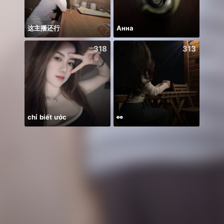
这主播还行
Анна
318
313
chỉ biết ước
👀
ᴾ🦁G