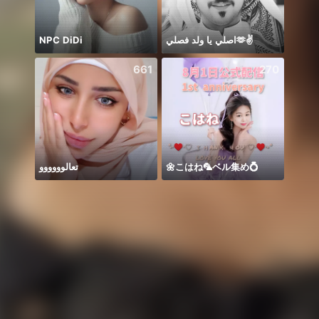
NPC DiDi
اصلي يا ولد فصلي🫶✌️
661
270
تعالوووووو
🌼こはね‪‪‪🦜‬ベル集め💍
無料投