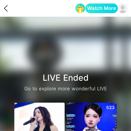
Watch More
Opens in a new tab
LIVE Ended
Go to explore more wonderful LIVE
2224
523