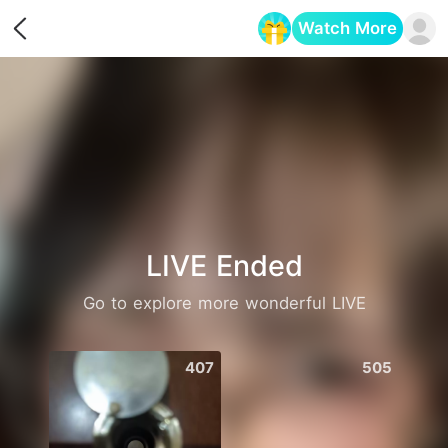
Watch More
Opens in a new tab
LIVE Ended
Go to explore more wonderful LIVE
407
505