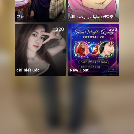
🤍✨
لاتقنطوا من رحمة الله🤍🌹
ngày 
320
563
chỉ biết ước
New Host
保護猫