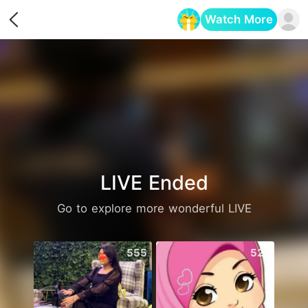
Watch More
Opens in a new tab
LIVE Ended
Go to explore more wonderful LIVE
555
527