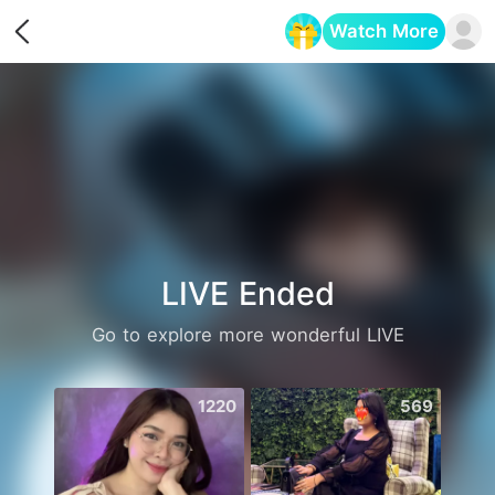
Watch More
Opens in a new tab
LIVE Ended
Go to explore more wonderful LIVE
1220
569