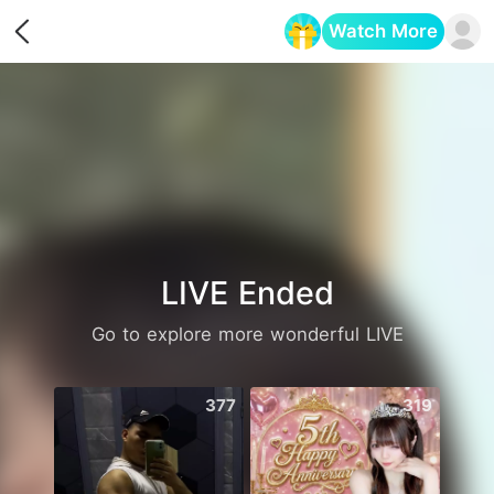
Watch More
Opens in a new tab
LIVE Ended
Go to explore more wonderful LIVE
377
319