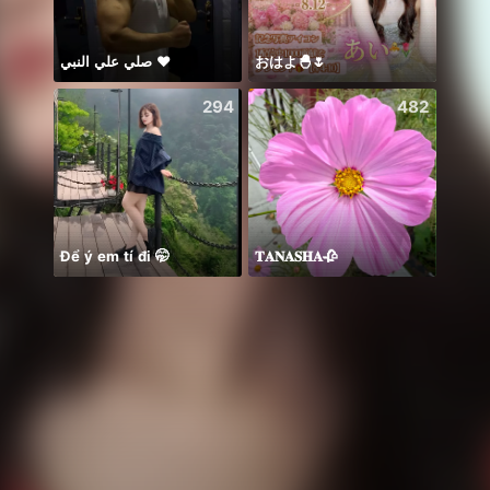
صلي علي النبي ♥️
おはよ🐣🌷
☘️☘️☘️
294
482
Để ý em tí đi 🤭
𝐓𝐀𝐍𝐀𝐒𝐇𝐀🥀
Thươn