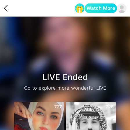
Watch More
Opens in a new tab
LIVE Ended
Go to explore more wonderful LIVE
727
726