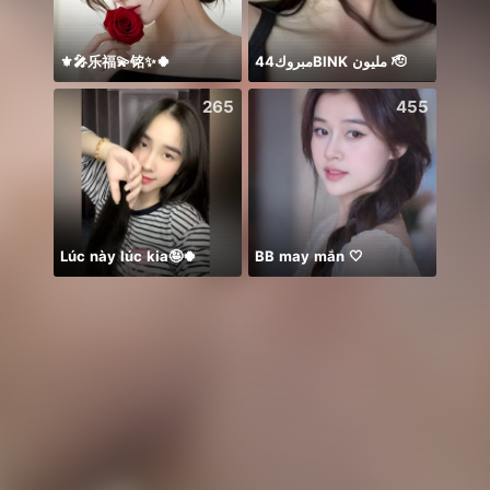
⚜️🎤乐福💫铭✨🍀
مبروك44BlNK مليون 🫡
祝我生
265
455
Lúc này lúc kia🤪🍀
BB may mắn 🤍
Idol 