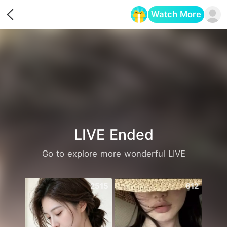
Watch More
Opens in a new tab
LIVE Ended
Go to explore more wonderful LIVE
2515
612