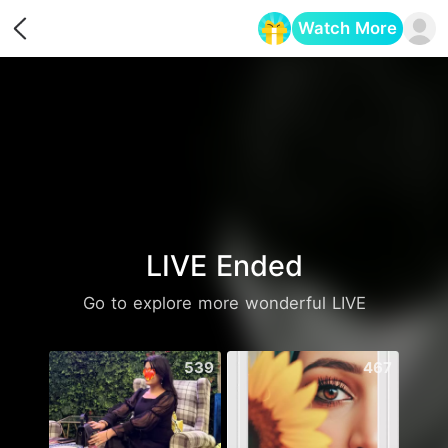
Watch More
Opens in a new tab
LIVE Ended
Go to explore more wonderful LIVE
539
467