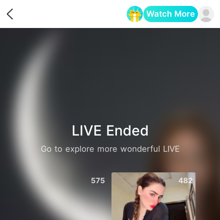
Watch More
Opens in a new tab
LIVE Ended
Go to explore more wonderful LIVE
575
482