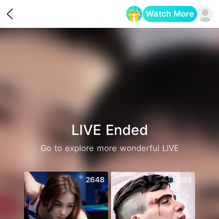
Watch More
Opens in a new tab
LIVE Ended
Go to explore more wonderful LIVE
2648
482