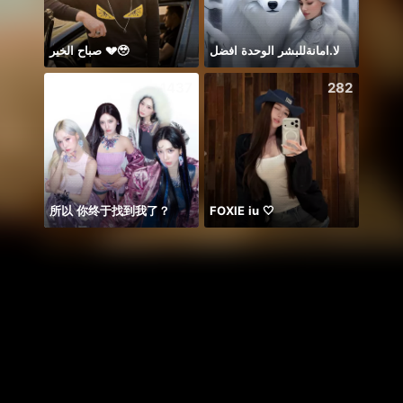
صباح الخير 💔🥹
لا.امانةللبشر الوحدة افضل
Để ý 
1437
282
所以 你终于找到我了？
FOXIE iu 🤍