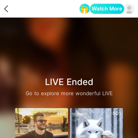
Watch More
Opens in a new tab
LIVE Ended
Go to explore more wonderful LIVE
468
501