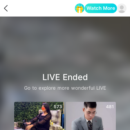
Watch More
Opens in a new tab
LIVE Ended
Go to explore more wonderful LIVE
573
481