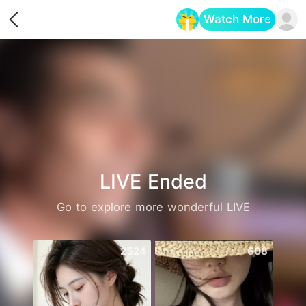
Watch More
Opens in a new tab
LIVE Ended
Go to explore more wonderful LIVE
2524
608