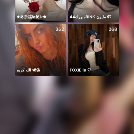
⚜️🎤乐福💫铭✨🍀
مبروك44BlNK مليون 🫡
BB m
362
268
الله كريم 🕊️🦋
FOXIE iu 🤍
Idol 