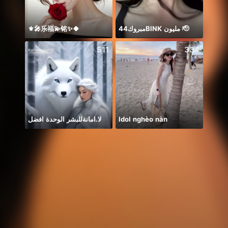
⚜️🎤乐福💫铭✨🍀
مبروك44BlNK مليون 🫡
911 
511
334
لا.امانةللبشر الوحدة افضل
Idol nghèo nàn
Alize