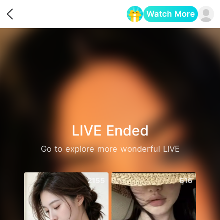
Watch More
Opens in a new tab
LIVE Ended
Go to explore more wonderful LIVE
2155
616