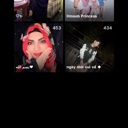
🤍✨
Hmoob Princess
こん
453
434
بسم الله❤️
ngày mới vui vẻ 🍀
Hii 👋