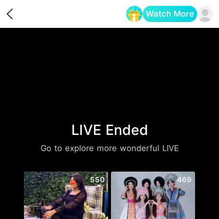
Watch More
Opens in a new tab
LIVE Ended
Go to explore more wonderful LIVE
550
469