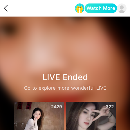
Watch More
Opens in a new tab
LIVE Ended
Go to explore more wonderful LIVE
2429
322