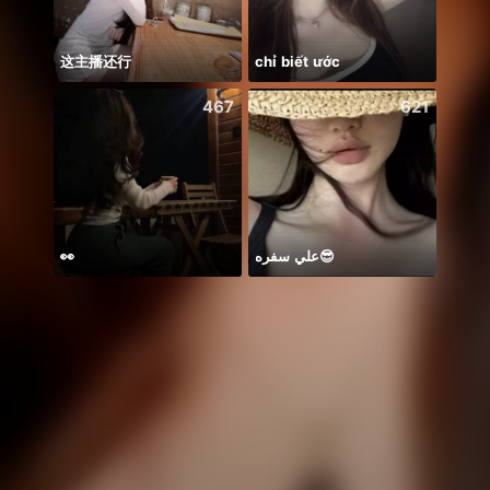
这主播还行
chỉ biết ước
Có du
467
621
👀
علي سفره😎