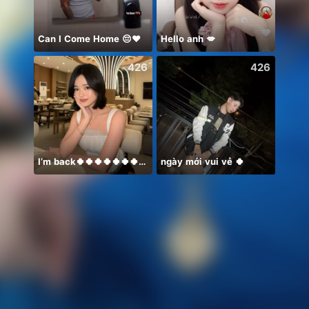
Can I Come Home 😔❤️
Hello anh 💋
Honor
426
426
I’m back🍀🍀🍀🍀🍀🍀🍀🍀🍀🍀🍀
ngày mới vui vẻ 🍀
Игра