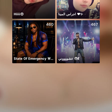
Hiiii😍
اجراس المينا ❤️✨
🎀ML🎀
460
467
State Of Emergency 🚨!!! 150K
عشووووني 🥹💃